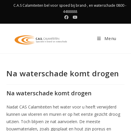
Ga
C.A.S Calamiteiten bel voor spoed bij brand-, en waterschade 0800 -
naar
4488888
inhoud
Menu
Na waterschade komt drogen
Na waterschade komt drogen
Nadat CAS Calamiteiten het water voor u heeft verwijderd
kunnen uw vloeren en muren er op het eerste gezicht droog
uitzien. Toch blijven ze nat aanvoelen. De meeste
bouwmaterialen, zoals gipsplaat en hout zijn poreus en