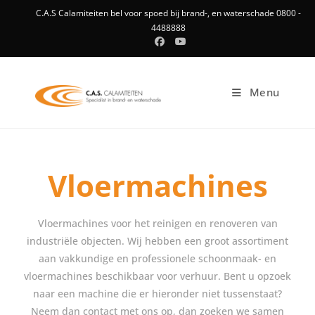
C.A.S Calamiteiten bel voor spoed bij brand-, en waterschade 0800 -
4488888
Menu
Vloermachines
Vloermachines voor het reinigen en renoveren van
industriële objecten. Wij hebben een groot assortiment
aan vakkundige en professionele schoonmaak- en
vloermachines beschikbaar voor verhuur. Bent u opzoek
naar een machine die er hieronder niet tussenstaat?
Neem dan contact met ons op, dan zoeken we samen