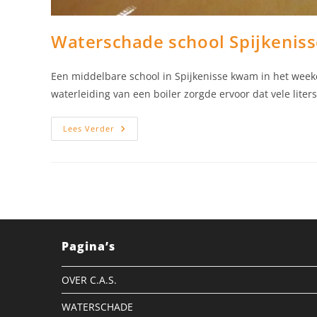
Waterschade school Spijkenis
Een middelbare school in Spijkenisse kwam in het wee
waterleiding van een boiler zorgde ervoor dat vele lit
Waterschade
Lees Verder
School
Spijkenisse
Pagina’s
OVER C.A.S.
WATERSCHADE