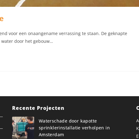
se
kend voor een onaangename verrassing te staan. De geknapte
ers water door het gebouw…
Recente Projecten
A
Waterschade door kapotte
sprinklerinstallatie verholpen in
K
Amsterdam
E