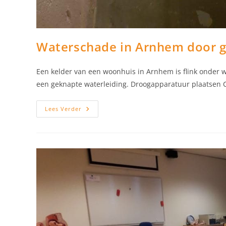
Waterschade in Arnhem door g
Een kelder van een woonhuis in Arnhem is flink onder 
een geknapte waterleiding. Droogapparatuur plaatsen 
Waterschade
Lees Verder
In
Arnhem
Door
Geknapte
Waterleiding