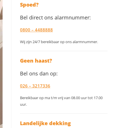
om
Spoed?
het
Bel direct ons alarmnummer:
zoekpanee
te
0800 – 4488888
sluiten.
Wij zijn 24/7 bereikbaar op ons alarmnummer.
Geen haast?
Bel ons dan op:
026 – 3217336
Bereikbaar op ma t/m vrij van 08.00 uur tot 17.00
uur.
Landelijke dekking