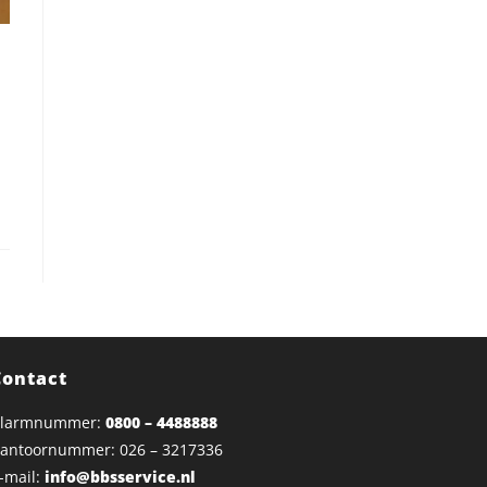
Contact
larmnummer:
0800 – 4488888
antoornummer: 026 – 3217336
-mail:
info@bbsservice.nl