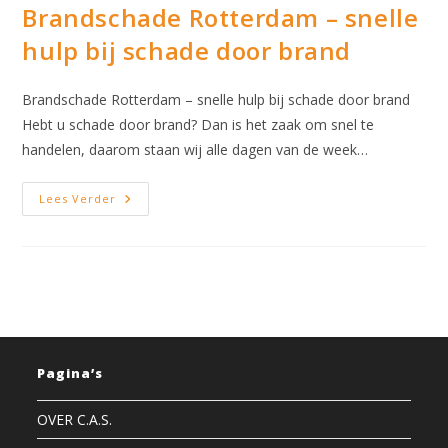
Brandschade Rotterdam – snelle
hulp bij schade door brand
Brandschade Rotterdam – snelle hulp bij schade door brand
Hebt u schade door brand? Dan is het zaak om snel te
handelen, daarom staan wij alle dagen van de week…
Brandschade
Lees Verder
Rotterdam
–
Snelle
Hulp
Bij
Schade
Door
Brand
Pagina’s
OVER C.A.S.