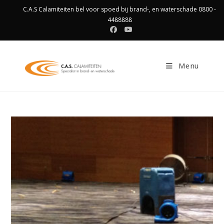
Ga
C.A.S Calamiteiten bel voor spoed bij brand-, en waterschade 0800 -
naar
4488888
inhoud
Menu