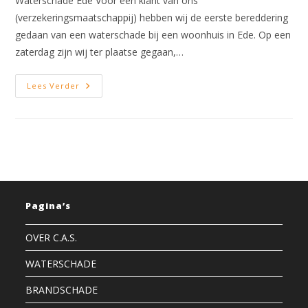
Waterschade Ede Voor een klant van ons
(verzekeringsmaatschappij) hebben wij de eerste bereddering
gedaan van een waterschade bij een woonhuis in Ede. Op een
zaterdag zijn wij ter plaatse gegaan,…
Waterschade
Lees Verder
Ede
Pagina’s
OVER C.A.S.
WATERSCHADE
BRANDSCHADE