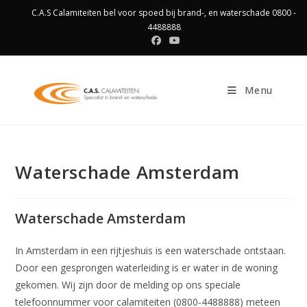
Ga
C.A.S Calamiteiten bel voor spoed bij brand-, en waterschade 0800 -
naar
4488888
inhoud
Menu
Waterschade Amsterdam
Waterschade Amsterdam
In Amsterdam in een rijtjeshuis is een waterschade ontstaan.
Door een gesprongen waterleiding is er water in de woning
gekomen. Wij zijn door de melding op ons speciale
telefoonnummer voor calamiteiten (0800-4488888) meteen