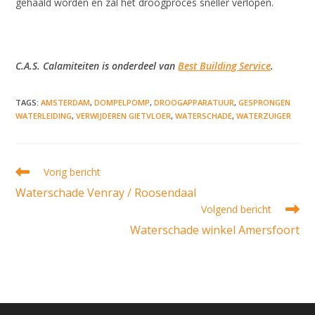
gehaald worden en zal het droogproces sneller verlopen.
C.A.S. Calamiteiten is onderdeel van
Best Building Service
.
TAGS
:
AMSTERDAM
,
DOMPELPOMP
,
DROOGAPPARATUUR
,
GESPRONGEN
WATERLEIDING
,
VERWIJDEREN GIETVLOER
,
WATERSCHADE
,
WATERZUIGER
Lees
Vorig bericht
meer
Waterschade Venray / Roosendaal
artikelen
Volgend bericht
Waterschade winkel Amersfoort