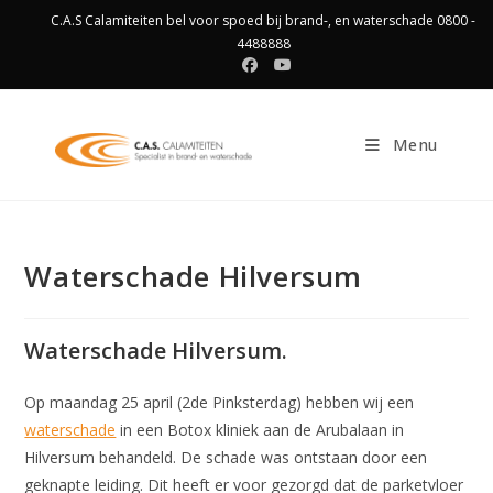
Ga
C.A.S Calamiteiten bel voor spoed bij brand-, en waterschade 0800 -
naar
4488888
inhoud
Menu
Waterschade Hilversum
Waterschade Hilversum.
Op maandag 25 april (2de Pinksterdag) hebben wij een
waterschade
in een Botox kliniek aan de Arubalaan in
Hilversum behandeld. De schade was ontstaan door een
geknapte leiding. Dit heeft er voor gezorgd dat de parketvloer