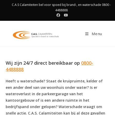
Ga
C.A.S Calamiteiten bel voor spoed bij brand-, en waterschade 0800 -
naar
4488888
inhoud
Menu
Wij zijn 24/7 direct bereikbaar op
0800-
4488888
Heeft u waterschade? Staat de kruipruimte, kelder of
een ander deel van uw woonhuis onder water? Is er
wateroverlast in de parkeergarage van het
kantoorgebouw of is een andere ruimte in het
bedrijfspand onder gelopen? Waterschade vraagt om
snelle actie. C.A.S. Calamiteiten kan bij al deze gevallen