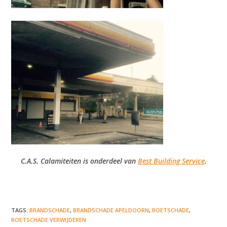
C.A.S. Calamiteiten is onderdeel van
Best Building Service
.
TAGS
:
BRANDSCHADE
,
BRANDSCHADE APELDOORN
,
ROETSCHADE
,
ROETSCHADE VERWIJDEREN