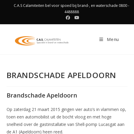
Ga
C.A.S Calamiteiten bel voor spoed bij brand-, en waterschade 0800 -
naar
4488888
inhoud
Menu
BRANDSCHADE APELDOORN
Brandschade Apeldoorn
Op zaterdag 21 maart 2015 gingen vier auto’s in vlammen op,
toen een automobilist uit de bocht vloog en met hoge
snelheid over de gastinstallatie van Shell-pomp Lucasgat aan
de A1 (Apeldoorn) heen reed.