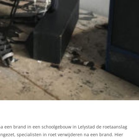
na een brand in een schoolgebouw in Lelystad de roetaanslag
ngezet, specialisten in roet verwijderen na een brand. Hier