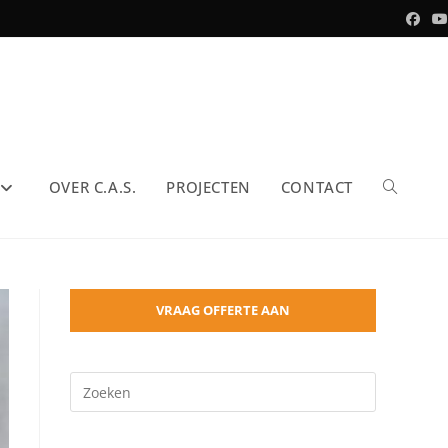
OVER C.A.S.
PROJECTEN
CONTACT
Toggle
site
VRAAG OFFERTE AAN
Druk
zoeken
op
Escape