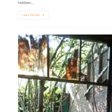
hebben…
Brandschade
Lees Verder
School
Lelystad