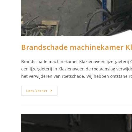
Brandschade machinekamer Klaz
Brandschade machinekamer Klazienaveen ijzergieterij 
een ijzergieterij in Klazienaveen de roetaanslag verwijd
het verwijderen van roetschade. Wij hebben ontstane 
Brandschade
Lees Verder
Machinekamer
Klazienaveen
Ijzergieterij