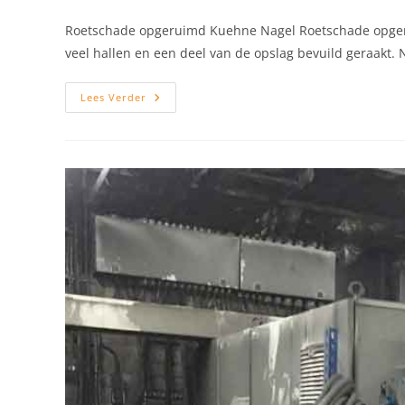
Roetschade opgeruimd Kuehne Nagel Roetschade opgeru
veel hallen en een deel van de opslag bevuild geraakt.
Roetschade
Lees Verder
Opgeruimd
Kuehne
Nagel