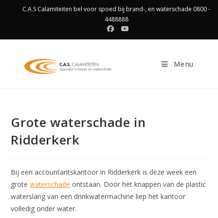
Ga
C.A.S Calamiteiten bel voor spoed bij brand-, en waterschade 0800 -
naar
4488888
inhoud
Menu
Grote waterschade in
Ridderkerk
Bij een accountantskantoor in Ridderkerk is deze week een
grote
waterschade
ontstaan. Door het knappen van de plastic
waterslang van een drinkwatermachine liep het kantoor
volledig onder water.