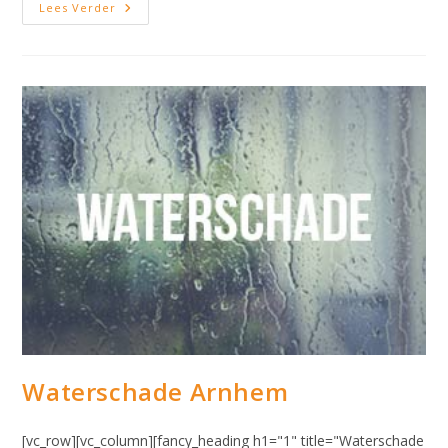
Waterschade
Lees Verder
Hema
Amsterdam
Waterschade Arnhem
[vc_row][vc_column][fancy_heading h1="1" title="Waterschade