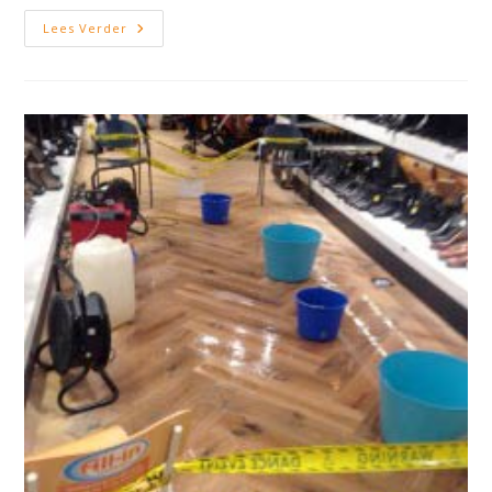
Waterschade
Lees Verder
Heemstede
Ondergelopen
Kelder