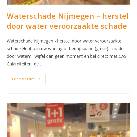
Waterschade Nijmegen – herstel
door water veroorzaakte schade
Waterschade Nijmegen - herstel door water veroorzaakte
schade Hebt u in uw woning of bedrijfspand (grote) schade
door water? Twijfel dan geen moment en bel direct met CAS
Calamiteiten, de…
Waterschade
Lees Verder
Nijmegen
–
Herstel
Door
Water
Veroorzaakte
Schade