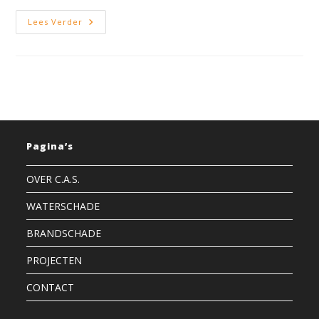
Waterschade
Lees Verder
Utrecht
–
Herstel
Schade
Door
Lekkage
Pagina’s
OVER C.A.S.
WATERSCHADE
BRANDSCHADE
PROJECTEN
CONTACT