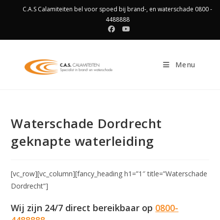
Ga
C.A.S Calamiteiten bel voor spoed bij brand-, en waterschade 0800 -
naar
4488888
inhoud
Menu
Waterschade Dordrecht
geknapte waterleiding
[vc_row][vc_column][fancy_heading h1=”1″ title=”Waterschade
Dordrecht”]
Wij zijn 24/7 direct bereikbaar op
0800-