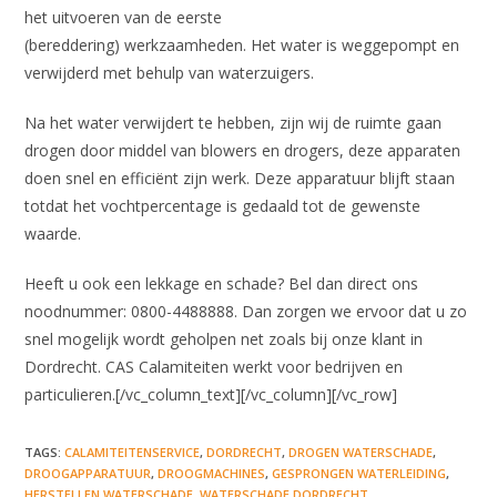
het uitvoeren van de eerste
(bereddering) werkzaamheden. Het water is weggepompt en
verwijderd met behulp van waterzuigers.
Na het water verwijdert te hebben, zijn wij de ruimte gaan
drogen door middel van blowers en drogers, deze apparaten
doen snel en efficiënt zijn werk. Deze apparatuur blijft staan
totdat het vochtpercentage is gedaald tot de gewenste
waarde.
Heeft u ook een lekkage en schade? Bel dan direct ons
noodnummer: 0800-4488888. Dan zorgen we ervoor dat u zo
snel mogelijk wordt geholpen net zoals bij onze klant in
Dordrecht. CAS Calamiteiten werkt voor bedrijven en
particulieren.[/vc_column_text][/vc_column][/vc_row]
TAGS
:
CALAMITEITENSERVICE
,
DORDRECHT
,
DROGEN WATERSCHADE
,
DROOGAPPARATUUR
,
DROOGMACHINES
,
GESPRONGEN WATERLEIDING
,
HERSTELLEN WATERSCHADE
,
WATERSCHADE DORDRECHT