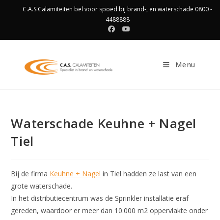
Ga
C.A.S Calamiteiten bel voor spoed bij brand-, en waterschade 0800 -
naar
4488888
inhoud
Menu
Waterschade Keuhne + Nagel
Tiel
Bij de firma
Keuhne + Nagel
in Tiel hadden ze last van een
grote waterschade.
In het distributiecentrum was de Sprinkler installatie eraf
gereden, waardoor er meer dan 10.000 m2 oppervlakte onder