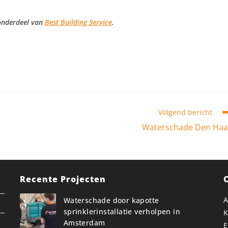
 onderdeel van
Best Building Service
.
Volgend bericht
Waterschade Den Ha
Recente Projecten
A
Waterschade door kapotte
sprinklerinstallatie verholpen in
K
Amsterdam
E