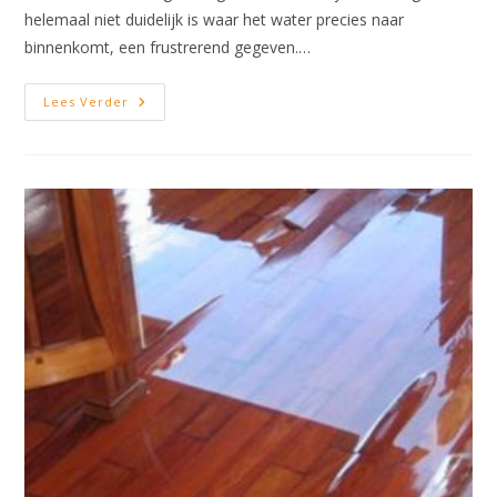
helemaal niet duidelijk is waar het water precies naar
binnenkomt, een frustrerend gegeven.…
Opsporen
Lees Verder
Lekkage
(lekdetectie)
En
Verhelpen
Waterschade
In
Gouda