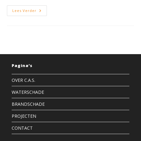
Lekkage
Lees Verder
Opsporen
Rotterdam
–
Snel
En
Efficient
Oorzaak
Lekkages
Vinden
Pagina’s
OVER C.A.S.
WATERSCHADE
BRANDSCHADE
PROJECTEN
CONTACT