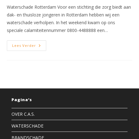
Waterschade Rotterdam Voor een stichting die zorg biedt aan
dak- en thuisloze jongeren in Rotterdam hebben wij een
waterschade verholpen. In het weekend kwam op ons
speciale calamiteitennummer 0800-4488888 een…
Waterschade
Lees Verder
Rotterdam
Pagina’s
OVER C.A.S.
WATERSCHADE
BRANDSCHADE